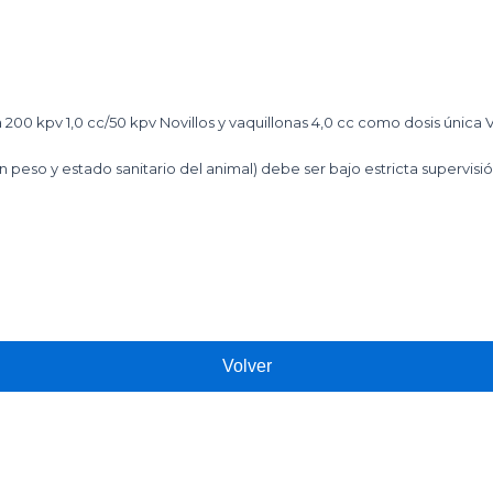
a 200 kpv 1,0 cc/50 kpv Novillos y vaquillonas 4,0 cc como dosis única
peso y estado sanitario del animal) debe ser bajo estricta supervisión
Volver