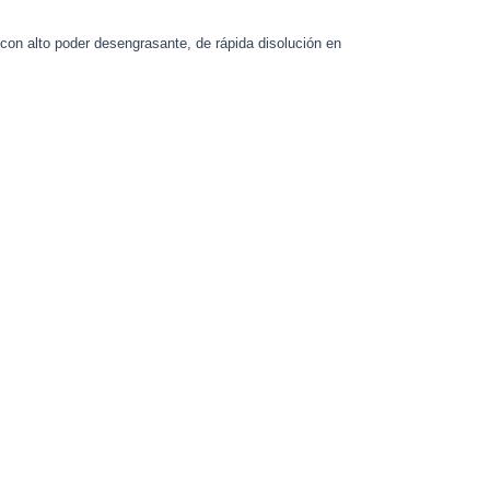
u
 con alto poder desengrasante, de rápida disolución en
s
-
g