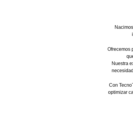
Nacimos 
Ofrecemos p
que
Nuestra e
necesidade
Con TecnoTa
optimizar c