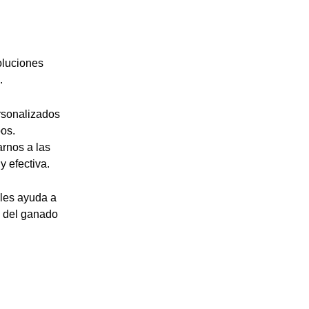
oluciones
.
rsonalizados
bos.
rnos a las
y efectiva.
 les ayuda a
o del ganado