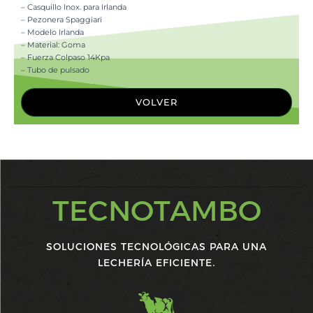
– Casquillo Inox. para Irlanda
– Pezonera Spaggiari
– Modelo Irlanda
– Material: Goma
– Fuerza Colpaso 14Kpa
– Tubo de pulsado
VOLVER
TECNOTAMBO
SOLUCIONES TECNOLÓGICAS PARA UNA
LECHERÍA EFICIENTE.