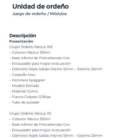
Unidad de ordeño
Juego de ordeño / Módulos
Descripción
Presentación
Grupo Ordeño Weizur WE
– Colector Weizur 350ml
– Base inferior de Policarbonato Gris
– Encausador para mayor evacuación
– Diámetro Niple Salida: Interno 15mm – Externo 20mm
– Casquillo Inox.
– Pezonera Spaggiari
– Modelo Estriada
– Material: Goma
– Fuerza Colpaso 12.5Kpa
– Tubo de pulsado
Grupo Ordeño Weizur Wi
– Colector Weizur 350ml
– Base inferior de Policarbonato Gris
– Encausador para mayor evacuación
– Diámetro Niple Salida: Interno 15mm – Externo 20mm